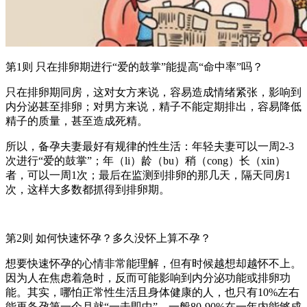
第1则 只在排卵期进行“爱的鼓掌”能提高“命中率”吗？
只在排卵期同房，这对女方来说，容易造成情绪紧张，影响到
内分泌甚至排卵；对男方来说，精子不能定期排出，容易降低
精子的质量，甚至造成死精。
所以，备孕夫妻最好有规律的性生活：年轻夫妻可以一周2-3
次进行“爱的鼓掌”；年（li）龄（bu）稍（cong）长（xin）
者，可以一周1次；最后在监测到排卵的那几天，隔天同房1
次，这样大多数都抓得到排卵期。
第2则 如何快速怀孕？多久没怀上算不孕？
想要快速怀孕的心情非常能理解，但有时候越想却越怀不上。
因为人在焦虑着急时，反而可能影响到内分泌功能或排卵功
能。其实，哪怕正常性生活且身体健康的人，也只有10%左右
能再备孕第一个月就“一击即中”，一般80-90%在一年内能够成