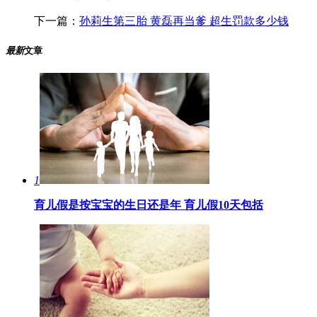
下一篇：
孙莉生第三胎 黄磊再当爹 超生罚款多少钱
最新
文章
1
育儿假是按宝宝的生日还是年 育儿假10天包括