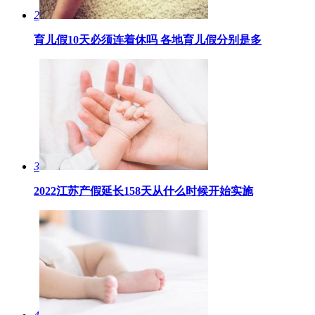
2
育儿假10天必须连着休吗 各地育儿假分别是多
3
2022江苏产假延长158天从什么时候开始实施