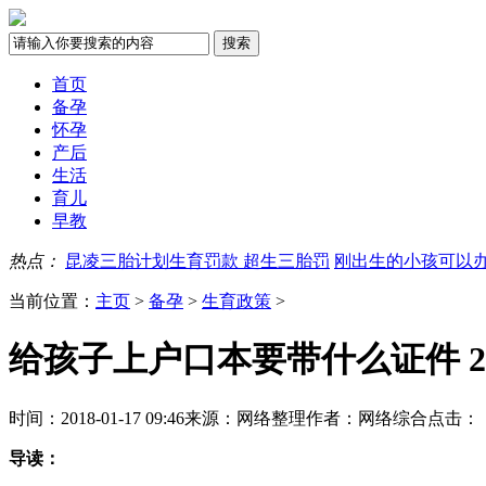
首页
备孕
怀孕
产后
生活
育儿
早教
热点：
昆凌三胎计划生育罚款 超生三胎罚
刚出生的小孩可以办
当前位置：
主页
>
备孕
>
生育政策
>
给孩子上户口本要带什么证件 2
时间：2018-01-17 09:46
来源：网络整理
作者：网络综合
点击：
导读：