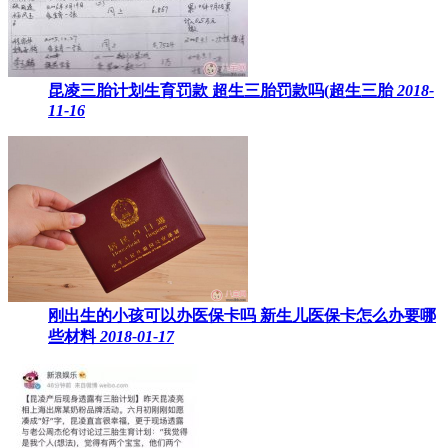
昆凌三胎计划生育罚款 超生三胎罚款吗(超生三胎
2018-
11-16
刚出生的小孩可以办医保卡吗 新生儿医保卡怎么办要哪
些材料
2018-01-17