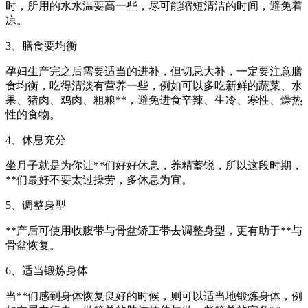
时，所用的水水温要高一些，尽可能缩短清洁的时间，避免着
凉。
3、膳食要均衡
孕妇生产完之后需要适当的进补，但切忌大补，一定要注意膳
食均衡，吃得清淡有营养一些，例如可以多吃新鲜的蔬菜、水
果、猪肉、鸡肉、粗粮**，避免进食辛辣、生冷、寒性、燥热
性的食物。
4、休息充分
坐月子就是为你让**们好好休息，养精蓄锐，所以这段时期，
**们最好不要太过操劳，多休息为宜。
5、调整身型
**产后可使用收腹带与骨盆矫正带去调整身型，更有助于**与
骨盆恢复。
6、适当锻炼身体
当**们感到身体恢复良好的时候，则可以适当地锻炼身体，例