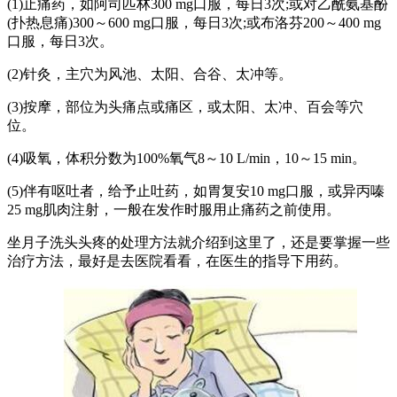
(1)止痛药，如阿司匹林300 mg口服，每日3次;或对乙酰氨基酚
(扑热息痛)300～600 mg口服，每日3次;或布洛芬200～400 mg
口服，每日3次。
(2)针灸，主穴为风池、太阳、合谷、太冲等。
(3)按摩，部位为头痛点或痛区，或太阳、太冲、百会等穴
位。
(4)吸氧，体积分数为100%氧气8～10 L/min，10～15 min。
(5)伴有呕吐者，给予止吐药，如胃复安10 mg口服，或异丙嗪
25 mg肌肉注射，一般在发作时服用止痛药之前使用。
坐月子洗头头疼的处理方法就介绍到这里了，还是要掌握一些
治疗方法，最好是去医院看看，在医生的指导下用药。