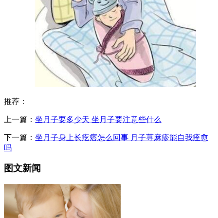
推荐：
上一篇：
坐月子要多少天 坐月子要注意些什么
下一篇：
坐月子身上长疙瘩怎么回事 ​月子荨麻疹能自我痊愈
吗
图文新闻