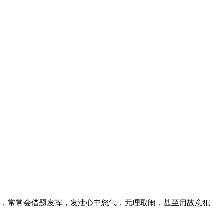
，常常会借题发挥，发泄心中怒气，无理取闹，甚至用故意犯